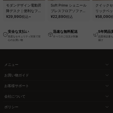
モダンデザイン電動昇
Soft Prime シェニール
クイックセ
降デスク｜便利なフッ
プレスフロアソファ｜
リックベッ
ク・コンセント・
¥29,990
~
圧縮梱包で搬入しやす
¥22,890
要で組み立
¥58,090
税込
税込
USB・Type-C対応で
い、軽量コンパクトの
ッションベ
高さ調節可能なメモリ
幅75cm一人掛けソフ
ム
安全な支払い
迅速な無料配送
5年間品
ー機能搭載ワークデス
ァ
高度なセキュリティ対策で安
すべてのご注文が対象
品質保証書
ク
心のお買い物
届け
メニュー
お買い物ガイド
お客様サポート
会社について
ポリシー