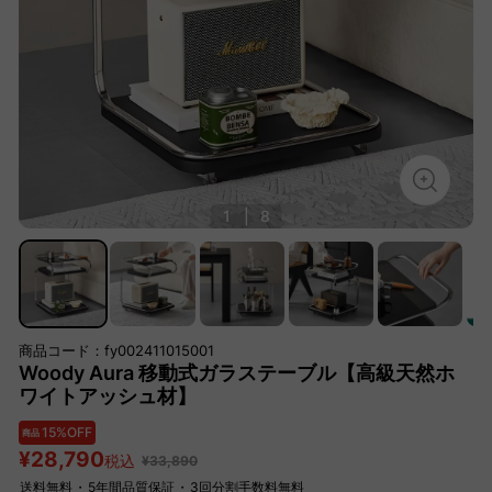
1
|
8
商品コード：fy002411015001
Woody Aura 移動式ガラステーブル【高級天然ホ
ワイトアッシュ材】
15%OFF
商品
¥28,790
税込
¥33,890
送料無料
・
5年間品質保証
・
3回分割手数料無料