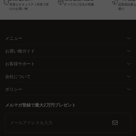
ー機能搭載ワークデス
ァ
高度なセキュリティ対策で安
すべてのご注文が対象
品質保証書
ク
心のお買い物
届け
メニュー
お買い物ガイド
お客様サポート
会社について
ポリシー
メルマガ登録で最大2万円プレゼント
メールアドレスを入力