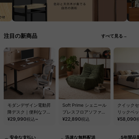
注目の新商品
すべて見る→
モダンデザイン電動昇
Soft Prime シェニール
クイックセ
降デスク｜便利なフッ
プレスフロアソファ｜
リックベッ
ク・コンセント・
¥29,990
~
圧縮梱包で搬入しやす
¥22,890
要で組み立
¥58,090
税込
税込
USB・Type-C対応で
い、軽量コンパクトの
ッションベ
高さ調節可能なメモリ
幅75cm一人掛けソフ
ム
安全な支払い
迅速な無料配送
5年間品