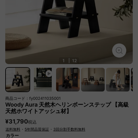
1
|
12
商品コード：fy002411035001
Woody Aura 天然木ヘリンボーンステップ 【高級
天然ホワイトアッシュ材】
¥31,790
税込
送料無料
・
5年間品質保証
・
3回分割手数料無料
カラー