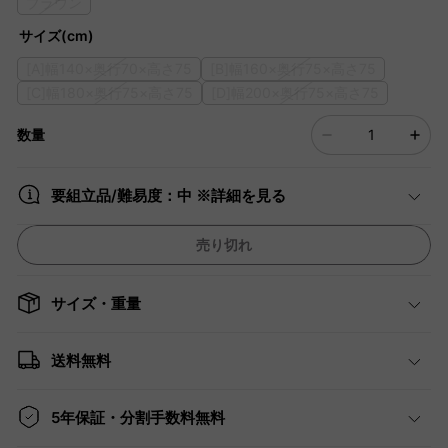
ブラウン
サイズ(cm)
[A]幅140×奥行70×高さ75
[B]幅160×奥行75×高さ75
[C]幅180×奥行75×高さ75
[D]幅200×奥行75×高さ75
数量
要組立品/難易度：中 ※詳細を見る
売り切れ
サイズ・重量
送料無料
5年保証・分割手数料無料