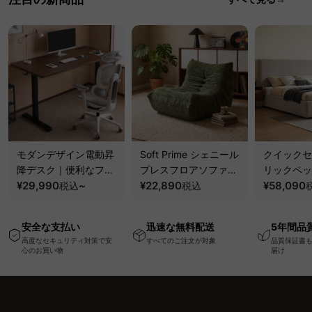
モダンデザイン電動昇
Soft Prime シェニール
クイックセ
降デスク｜便利なフッ
プレスフロアソファ｜
リックベッ
ク・コンセント・
¥29,990
~
圧縮梱包で搬入しやす
¥22,890
要で組み立
¥58,090
税込
税込
USB・Type-C対応で
い、軽量コンパクトの
ッションベ
高さ調節可能なメモリ
幅75cm一人掛けソフ
ム
安全な支払い
迅速な無料配送
5年間品
ー機能搭載ワークデス
ァ
高度なセキュリティ対策で安
すべてのご注文が対象
品質保証書
ク
心のお買い物
届け