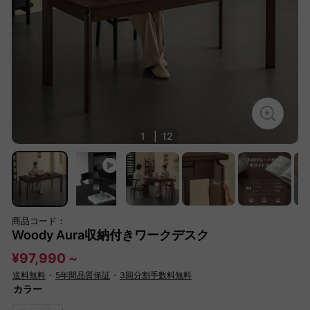
1
|
12
商品コード：
Woody Aura収納付きワークデスク
¥97,990 ~
送料無料
・
5年間品質保証
・
3回分割手数料無料
カラー