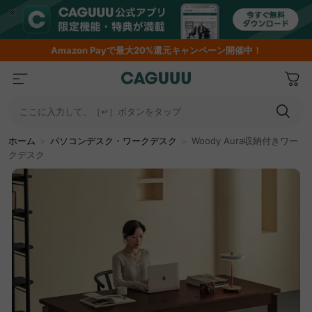
期間限定フラッシュセール！最大50％OFF
…
ここに入力して、［↵］ボタンをタップ
ホーム
＞
パソコンデスク・ワークデスク
＞
Woody Aura収納付きワー
クデスク