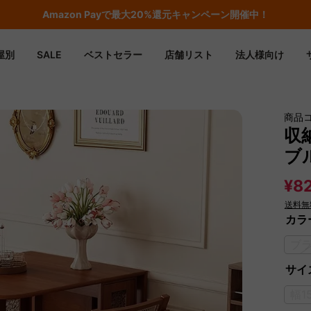
Amazon
Payで最大20%還元キャンペーン開催中！
屋別
SALE
ベストセラー
店舗リスト
法人様向け
商品
収
ブ
¥82
送料無
カラ
ブ
サイズ
幅1