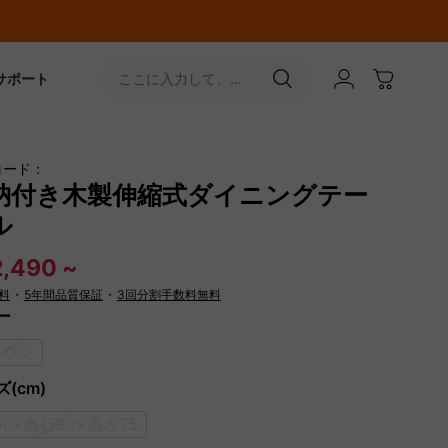
サポート
ここに入力して、
［↵］ボタンをタップ
コード：
納付き木製伸縮式ダイニングテー
ル
,490 ~
料
・
5年間品質保証
・
3回分割手数料無料
ー
ラウン
(cm)
50×奥行80×高さ75