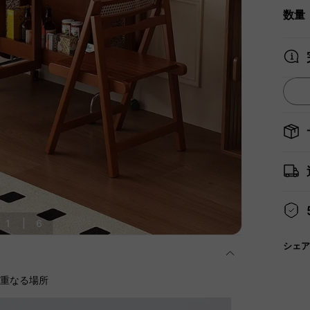
数量
1
|
6
シェア
に重なる場所