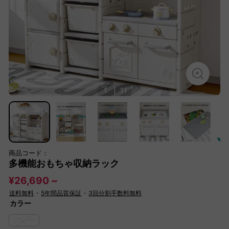
1
|
11
商品コード：
多機能おもちゃ収納ラック
¥26,690 ~
送料無料
・
5年間品質保証
・
3回分割手数料無料
カラー
グレー