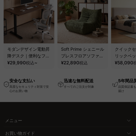
モダンデザイン電動昇
Soft Prime シェニール
クイックセ
降デスク｜便利なフッ
プレスフロアソファ｜
リックベッ
ク・コンセント・
¥29,990
~
圧縮梱包で搬入しやす
¥22,890
要で組み立
¥58,090
税込
税込
USB・Type-C対応で
い、軽量コンパクトの
ッションベ
高さ調節可能なメモリ
幅75cm一人掛けソフ
ム
安全な支払い
迅速な無料配送
5年間品
ー機能搭載ワークデス
ァ
高度なセキュリティ対策で安
すべてのご注文が対象
品質保証書
ク
心のお買い物
届け
メニュー
お買い物ガイド