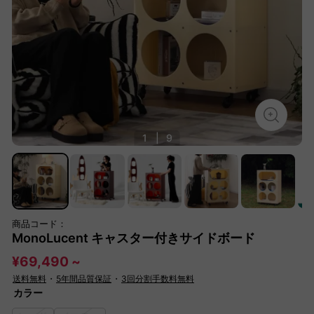
1
|
9
商品コード：
MonoLucent キャスター付きサイドボード
¥69,490 ~
送料無料
・
5年間品質保証
・
3回分割手数料無料
カラー