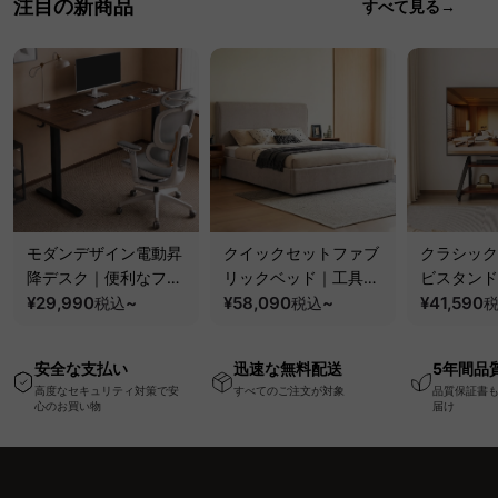
注目の新商品
すべて見る→
モダンデザイン電動昇
クイックセットファブ
クラシック
降デスク｜便利なフッ
リックベッド｜工具不
ビスタンド
ク・コンセント・
¥29,990
~
要で組み立てられるク
¥58,090
~
100kgの
¥41,590
税込
税込
USB・Type-C対応で
ッションベッドフレー
と場所を選
高さ調節可能なメモリ
ム
キャスター
安全な支払い
迅速な無料配送
5年間品
ー機能搭載ワークデス
高度なセキュリティ対策で安
すべてのご注文が対象
品質保証書
ク
心のお買い物
届け