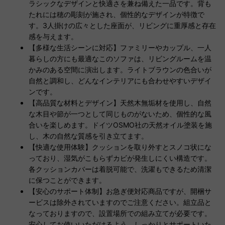
ラシックなデザインと快適さを兼ね備えた一品です。背も
たれには穂の彫刻が施され、個性的なデザインが特徴で
す。3人掛けの広々とした座面が、リビングに重厚感と存在
感を与えます。
【多様な生活シーンに対応】ファミリーやカップル、一人
暮らしの方にも最適なこのソファは、リビングルームを温
かみのある空間に演出します。ライトブラウンの色合いが
自然と調和し、どんなインテリアにも合わせやすいデザイ
ンです。
【高品質な材料とデザイン】天然木無垢材を使用し、自然
な木目や節が一つとして同じものがないため、個性的な風
合いを楽しめます。ドイツOSMO社の天然オイル塗装を施
し、木の自然な質感を引き立てます。
【快適な使用体験】クッションを取り外すとスノコ状にな
っており、湿気がこもらずカビが発生しにくい構造です。
各クッションカバーは着脱可能で、洗濯もできるため清潔
に保つことができます。
【安心のサポート体制】お急ぎ便対応商品ですが、開梱サ
ービスは除外されていますのでご注意ください。組立品と
なっておりますので、設置場所での組み立てが必要です。
安心してお使いいただけるよう、しっかりとサポートいた