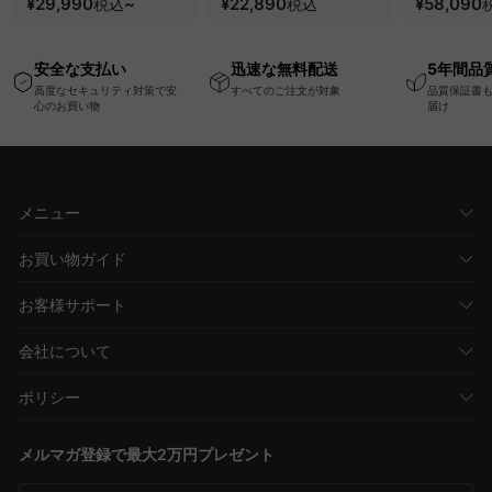
ク・コンセント・
¥29,990
~
圧縮梱包で搬入しやす
¥22,890
要で組み立
¥58,090
税込
税込
USB・Type-C対応で
い、軽量コンパクトの
ッションベ
高さ調節可能なメモリ
幅75cm一人掛けソフ
ム
安全な支払い
迅速な無料配送
5年間品
ー機能搭載ワークデス
ァ
高度なセキュリティ対策で安
すべてのご注文が対象
品質保証書
ク
心のお買い物
届け
メニュー
お買い物ガイド
お客様サポート
会社について
ポリシー
メルマガ登録で最大2万円プレゼント