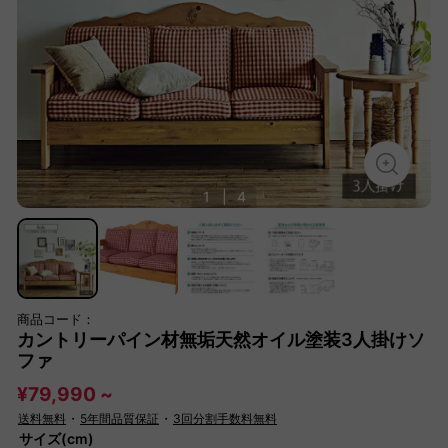
1
|
4
商品コード：
カントリーパイン材無垢天然オイル塗装3人掛けソ
ファ
¥79,990 ~
送料無料
・
5年間品質保証
・
3回分割手数料無料
サイズ(cm)