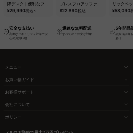
降デスク｜便利なフッ
プレスフロアソファ｜
リックベッ
ク・コンセント・
¥29,990
~
圧縮梱包で搬入しやす
¥22,890
要で組み立
¥58,090
税込
税込
USB・Type-C対応で
い、軽量コンパクトの
ッションベ
高さ調節可能なメモリ
幅75cm一人掛けソフ
ム
安全な支払い
迅速な無料配送
5年間品
ー機能搭載ワークデス
ァ
高度なセキュリティ対策で安
すべてのご注文が対象
品質保証書
ク
心のお買い物
届け
メニュー
お買い物ガイド
お客様サポート
会社について
ポリシー
メルマガ登録で最大2万円プレゼント