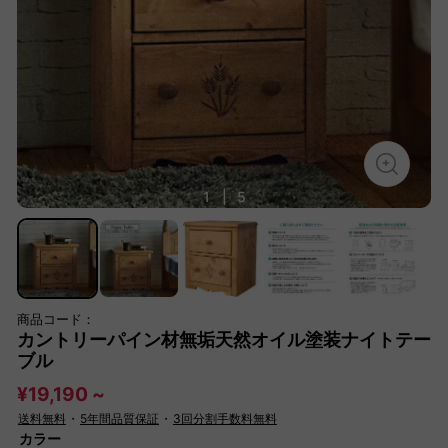
1
|
5
商品コード：
カントリーパイン材無垢天然オイル塗装ナイトテー
ブル
¥19,190 ~
送料無料
・
5年間品質保証
・
3回分割手数料無料
カラー