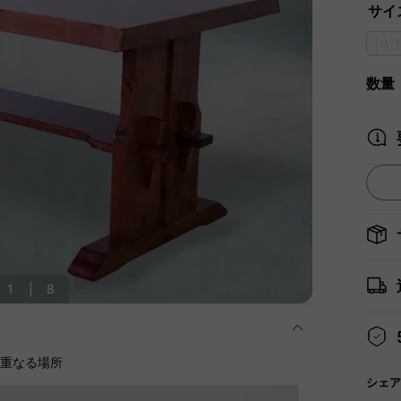
サイズ
[A
数量
1
|
8
に重なる場所
シェア