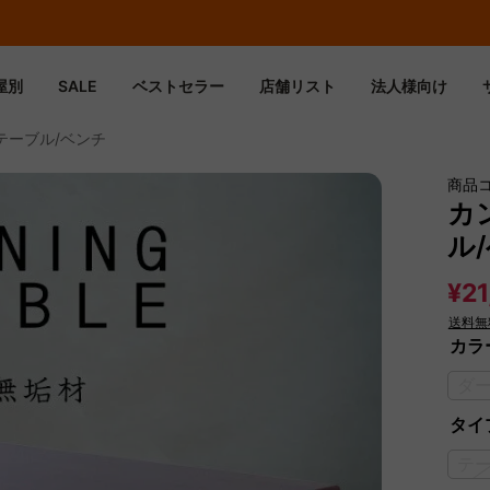
期間限定フラッシュセール！最大50％OFF
屋別
SALE
ベストセラー
店舗リスト
法人様向け
テーブル/ベンチ
商品
カ
ル
¥21
送料無
カラ
ダ
タイ
テ