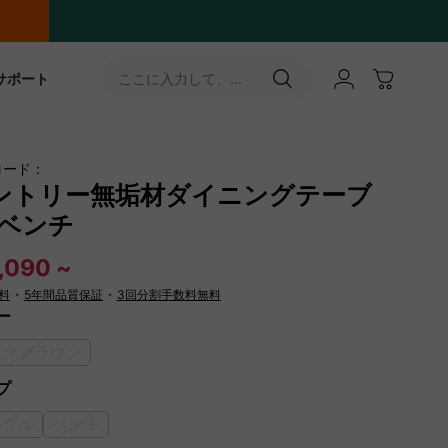
サポート
ここに入力して、
［↵］ボタンをタップ
コード：
ントリー無垢材ダイニングテーブ
/ベンチ
,090 ~
料
・
5年間品質保証
・
3回分割手数料無料
ー
ークブラウン
プ
ーブル
ベンチ