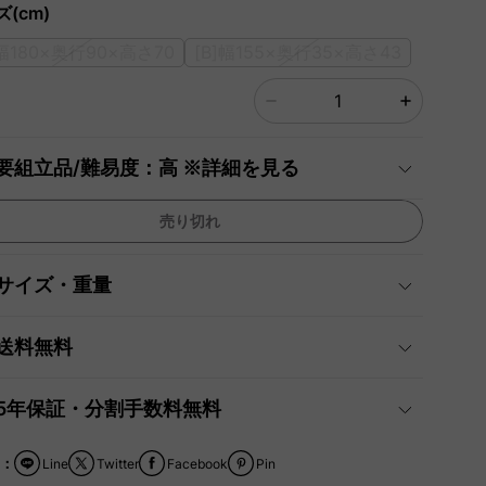
(cm)
]幅180×奥行90×高さ70
[B]幅155×奥行35×高さ43
要組立品/難易度：高 ※詳細を見る
売り切れ
サイズ・重量
送料無料
5年保証・分割手数料無料
：
Line
Twitter
Facebook
Pin