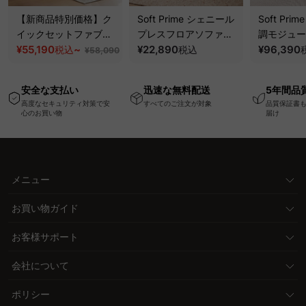
【新商品特別価格】ク
Soft Prime シェニール
Soft Pr
イックセットファブリ
プレスフロアソファ｜
調モジュー
ックベッド｜工具不要
¥55,190
~
圧縮梱包で搬入しやす
¥22,890
取り外して
¥96,390
税込
税込
¥58,090
で組み立てられるクッ
い、軽量コンパクトの
＆肘掛けと
ションベッドフレーム
幅75cm一人掛けソフ
レート設計
安全な支払い
迅速な無料配送
5年間品
ァ
高度なセキュリティ対策で安
すべてのご注文が対象
品質保証書
心のお買い物
届け
メニュー
お買い物ガイド
お客様サポート
会社について
ポリシー