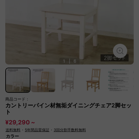
1
|
6
商品コード：
カントリーパイン材無垢ダイニングチェア2脚セッ
ト
¥29,290 ~
送料無料
・
5年間品質保証
・
3回分割手数料無料
カラー