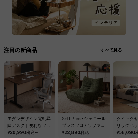
注目の新商品
すべて見る→
モダンデザイン電動昇
Soft Prime シェニール
クイックセ
降デスク｜便利なフッ
プレスフロアソファ｜
リックベッ
ク・コンセント・
¥29,990
~
圧縮梱包で搬入しやす
¥22,890
要で組み立
¥58,090
税込
税込