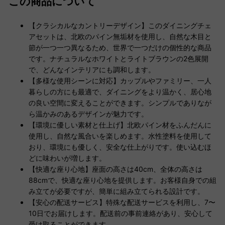
この商品について
【クラシカルなカントリーデザイン】このダイニングチェ
アセットは、北欧のパイン無垢材を使用し、自然な木目と
節が一つ一つ異なるため、世界で一つだけの個性的な商品
です。ナチュラルなホワイトとライトブラウンの2色展開
で、どんなインテリアにも調和します。
【多様な使用シーンに対応】カップルやファミリー、一人
暮らしの方にも最適で、ダイニングをより温かく、居心地
の良い空間に変えることができます。シンプルでありなが
ら温かみのあるデザインが魅力です。
【環境に優しい素材と仕上げ】北欧パイン材をふんだんに
使用し、自然な風合いを楽しめます。水性塗料を使用して
おり、環境にも優しく、安全な仕上がりです。使い込むほ
どに味わいが増します。
【快適な座り心地】座面の高さは40cm、全体の高さは
88cmで、快適な座り心地を提供します。お客様自身での組
み立てが必要ですが、簡単に組み立てられる設計です。
【安心の配送サービス】特殊な配送サービスを利用し、7〜
10日でお届けします。配送前の事前連絡があり、安心して
受け取ることができます。