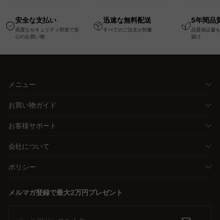
USB・Type-C対応で
い、軽量コンパクトの
ッションベ
高さ調節可能なメモリ
幅75cm一人掛けソフ
ム
安全な支払い
迅速な無料配送
5年間品
ー機能搭載ワークデス
ァ
高度なセキュリティ対策で安
すべてのご注文が対象
品質保証書
ク
心のお買い物
届け
メニュー
お買い物ガイド
お客様サポート
会社について
ポリシー
メルマガ登録で最大2万円プレゼント