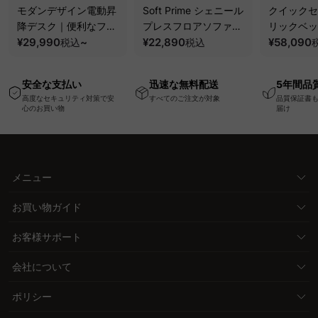
モダンデザイン電動昇
Soft Prime シェニール
クイックセ
降デスク｜便利なフッ
プレスフロアソファ｜
リックベッ
ク・コンセント・
¥29,990
~
圧縮梱包で搬入しやす
¥22,890
要で組み立
¥58,090
税込
税込
USB・Type-C対応で
い、軽量コンパクトの
ッションベ
高さ調節可能なメモリ
幅75cm一人掛けソフ
ム
安全な支払い
迅速な無料配送
5年間品
ー機能搭載ワークデス
ァ
高度なセキュリティ対策で安
すべてのご注文が対象
品質保証書
ク
心のお買い物
届け
メニュー
お買い物ガイド
お客様サポート
会社について
ポリシー