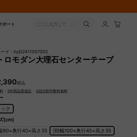
サポート
ここに入力して、
［↵］ボタンをタップ
ド：hyj02411007002
トロモダン大理石センターテーブ
2,390
税込
料
・
5年間品質保証
・
3回分割手数料無料
ー
ラック
(cm)
]幅90×奥行40×高さ35
[B]幅100×奥行45×高さ35