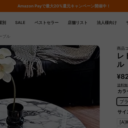
期間限定フラッシュセール！最大50％OFF
屋別
SALE
ベストセラー
店舗リスト
法人様向け
ーブル
商品コー
レ
ル
¥8
送料無
カラ
ブ
サイズ
[A