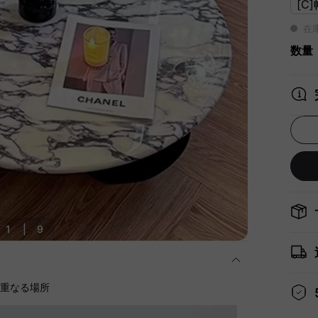
[C
在
数量
1
|
9
に重なる場所