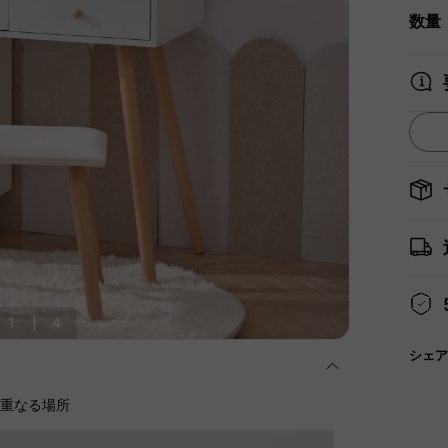
数量
1
|
4
シェア
に重なる場所