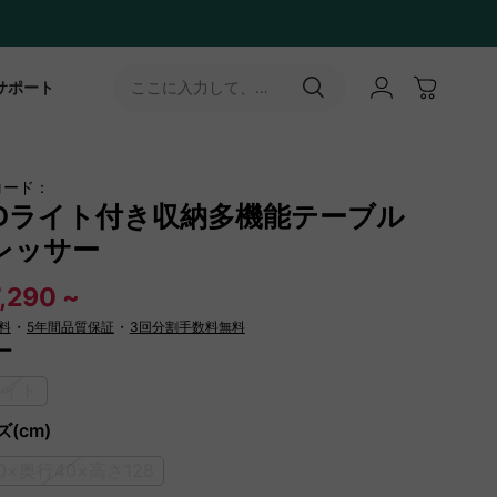
サポート
ここに入力して、
［↵］ボタンをタップ
コード：
EDライト付き収納多機能テーブル
レッサー
,290 ~
料
・
5年間品質保証
・
3回分割手数料無料
ー
ワイト
(cm)
0×奥行40×高さ128