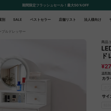
期間限定フラッシュセール！最大50％OFF
屋別
SALE
ベストセラー
店舗リスト
法人様向け
ーブルドレッサー
商品
L
ド
¥27
送料無
カラ
ホ
サイズ
幅8