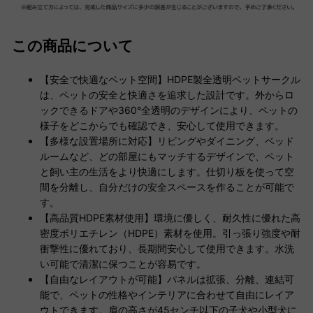
この商品について
【安全で快適なペット空間】HDPE製全透明ペットサークル
は、ペットの安全と快適さを追求した設計です。外からロ
ックできるドアや360°全透明のデザインにより、ペットの
様子をどこからでも確認でき、安心して使用できます。
【多様な設置場所に対応】リビングやダイニング、ベッド
ルームなど、どの部屋にもマッチするデザインで、ペット
と飼い主の生活をより快適にします。仕切り板を使って空
間を分離し、自分だけの安全スペースを作ることが可能で
す。
【高品質HDPE素材使用】環境に優しく、耐久性に優れた高
密度ポリエチレン（HDPE）素材を使用。引っ張り強度や耐
衝撃性に優れており、長期間安心して使用できます。水洗
い可能で清潔に保つことが容易です。
【自由なレイアウトが可能】パネルは拡張、分離、連結可
能で、ペットの性格やインテリアに合わせて自由にレイア
ウトできます。肩の高さが45センチ以下の子犬や小型犬に