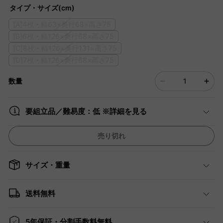
タイプ・サイズ(cm)
[A]4枚・幅63×奥行68×高さ75
[B]6枚・幅126×奥行68×高さ75
[C]8枚・幅126×奥行131×高さ75
[D]7枚・幅126×奥行68×高さ75
数量
要組立品／難易度：低 ※詳細を見る
売り切れ
サイズ・重量
送料無料
5年保証・分割手数料無料