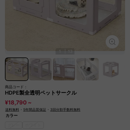
1
|
13
商品コード：
HDPE製全透明ペットサークル
¥18,790 ~
送料無料
・
5年間品質保証
・
3回分割手数料無料
カラー
グレー
ホワイト