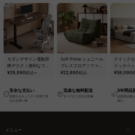
モダンデザイン電動昇
Soft Prime シェニール
クイックセ
降デスク｜便利なフッ
プレスフロアソファ｜
リックベッ
ク・コンセント・
¥29,990
~
圧縮梱包で搬入しやす
¥22,890
要で組み立
¥58,090
税込
税込
USB・Type-C対応で
い、軽量コンパクトの
ッションベ
高さ調節可能なメモリ
幅75cm一人掛けソフ
ム
安全な支払い
迅速な無料配送
5年間品
ー機能搭載ワークデス
ァ
高度なセキュリティ対策で安
すべてのご注文が対象
品質保証書
ク
心のお買い物
届け
メニュー