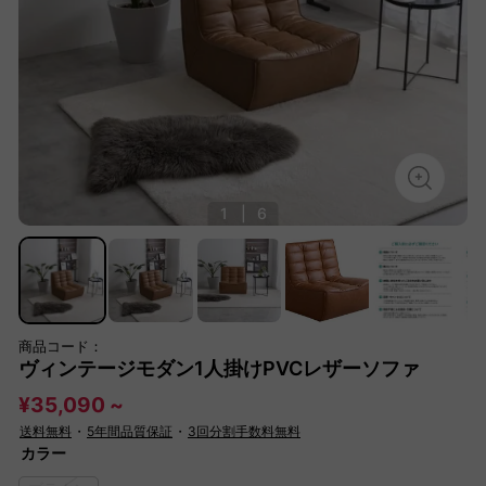
1
|
6
商品コード：
ヴィンテージモダン1人掛けPVCレザーソファ
¥35,090 ~
送料無料
・
5年間品質保証
・
3回分割手数料無料
カラー