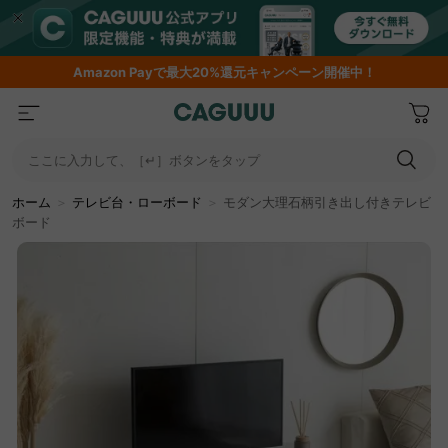
Amazon
Payで最大20%還元キャンペーン開催中！
ここに入力して、［↵］ボタンをタップ
ホーム
＞
テレビ台・ローボード
＞
モダン大理石柄引き出し付きテレビ
ボード