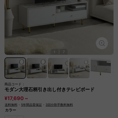
1
|
7
商品コード：
モダン大理石柄引き出し付きテレビボード
¥17,690 ~
送料無料
・
5年間品質保証
・
3回分割手数料無料
カラー