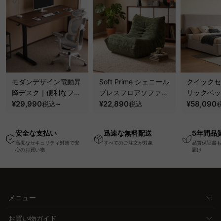
モダンデザイン電動昇
Soft Prime シェニール
クイックセ
降デスク｜便利なフッ
プレスフロアソファ｜
リックベッ
ク・コンセント・
¥29,990
~
圧縮梱包で搬入しやす
¥22,890
要で組み立
¥58,090
税込
税込
USB・Type-C対応で
い、軽量コンパクトの
ッションベ
高さ調節可能なメモリ
幅75cm一人掛けソフ
ム
安全な支払い
迅速な無料配送
5年間品
ー機能搭載ワークデス
ァ
高度なセキュリティ対策で安
すべてのご注文が対象
品質保証書
ク
心のお買い物
届け
メニュー
お買い物ガイド