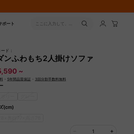
サポート
ここに入力して、
［↵］ボタンをタップ
コード：
ダンふわもち2人掛けソファ
,590 ~
料
・
5年間品質保証
・
3回分割手数料無料
ー
イボリー
グレー
(cm)
28×奥行77×高さ76