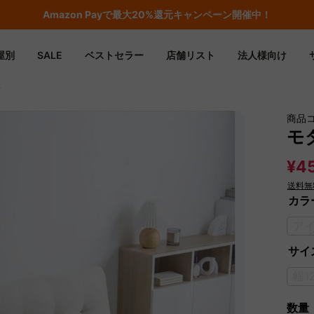
期間限定フラッシュセール！最大50％OFF
屋別
SALE
ベストセラー
店舗リスト
法人様向け
ァ
商品
モ
¥45
送料無
カラ
ア
サイズ
幅1
数量