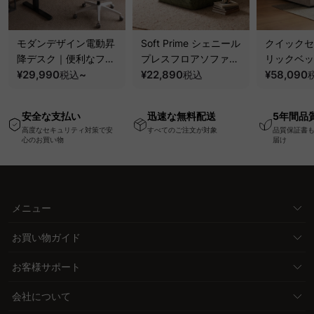
モダンデザイン電動昇
Soft Prime シェニール
クイックセ
降デスク｜便利なフッ
プレスフロアソファ｜
リックベッ
ク・コンセント・
¥29,990
~
圧縮梱包で搬入しやす
¥22,890
要で組み立
¥58,090
税込
税込
USB・Type-C対応で
い、軽量コンパクトの
ッションベ
高さ調節可能なメモリ
幅75cm一人掛けソフ
ム
安全な支払い
迅速な無料配送
5年間品
ー機能搭載ワークデス
ァ
高度なセキュリティ対策で安
すべてのご注文が対象
品質保証書
ク
心のお買い物
届け
メニュー
お買い物ガイド
お客様サポート
会社について