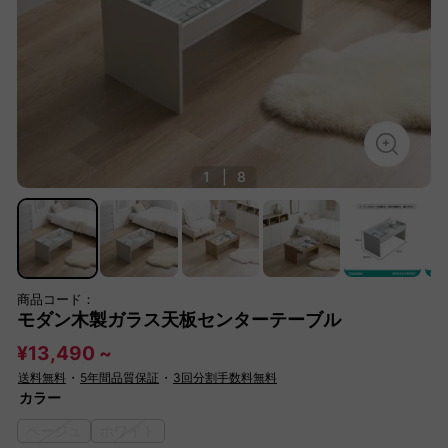
1
|
8
商品コード：
モダン木製ガラス天板センターテーブル
¥13,490 ~
送料無料
・
5年間品質保証
・
3回分割手数料無料
カラー
ベージュ
ホワイト