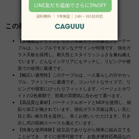
この商品について
【多機能なデザイン】モダン木製ガラス天板センターテー
ブルは、シンプルでモダンなデザインが特徴です。強化ガ
ラス天板を採用し、耐久性とスタイリッシュさを兼ね備え
ています。どんなインテリアにもマッチし、リビングや寝
室での使用に最適です。
【幅広い適用性】このテーブルは、一人暮らしの方やカッ
プル、ファミリーに最適です。コンパクトなサイズで、リ
ビングや寝室にぴったりフィットします。ベージュとホワ
イトの2色展開で、部屋の雰囲気に合わせて選べます。
【高品質な素材】パーティクルボードとMDFを使用し、紙
貼り加工が施されています。強化ガラス天板は美しい見た
目と高い耐久性を提供し、長くお使いいただけます。引き
出し式の収納スペースも備えています。
【快適な使用体験】組立品でありながら簡単に組み立てる
ことができ、すぐに使用可能です。お急ぎ便対応商品なの