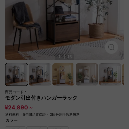
1
|
15
商品コード：
モダン引出付きハンガーラック
¥24,890 ~
送料無料
・
5年間品質保証
・
3回分割手数料無料
カラー