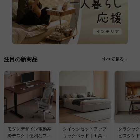
注目の新商品
すべて見る→
モダンデザイン電動昇
クイックセットファブ
クラシック
降デスク｜便利なフッ
リックベッド｜工具不
ビスタンド