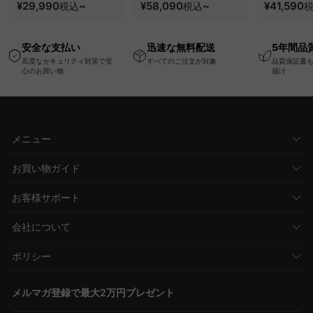
ク・コンセント・
¥29,990
~
要で組み立てられるク
¥58,090
~
100kgの
¥41,590
税込
税込
USB・Type-C対応で
ッションベッドフレー
と場所を選
高さ調節可能なメモリ
ム
キャスター
安全な支払い
迅速な無料配送
5年間品
ー機能搭載ワークデス
高度なセキュリティ対策で安
すべてのご注文が対象
品質保証書
ク
心のお買い物
届け
メニュー
お買い物ガイド
お客様サポート
会社について
ポリシー
メルマガ登録で最大2万円プレゼント