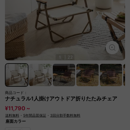
1
|
22
商品コード：
ナチュラル1人掛けアウトドア折りたたみチェア
¥11,790 ~
送料無料
・
5年間品質保証
・
3回分割手数料無料
座面カラー