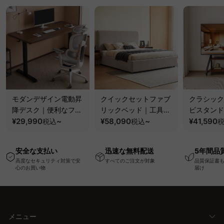
モダンデザイン電動昇
クイックセットファブ
クラシック
降デスク｜便利なフッ
リックベッド｜工具不
ビスタンド
ク・コンセント・
¥29,990
~
要で組み立てられるク
¥58,090
~
100kgの
¥41,590
税込
税込
USB・Type-C対応で
ッションベッドフレー
と場所を選
高さ調節可能なメモリ
ム
キャスター
安全な支払い
迅速な無料配送
5年間品
ー機能搭載ワークデス
高度なセキュリティ対策で安
すべてのご注文が対象
品質保証書
ク
心のお買い物
届け
メニュー