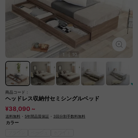
1
|
10
商品コード：
ヘッドレス収納付セミシングルベッド
¥38,090 ~
送料無料
・
5年間品質保証
・
3回分割手数料無料
カラー
ブラウン
ベージュ
ホワイト