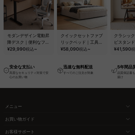
モダンデザイン電動昇
クイックセットファブ
クラシック
降デスク｜便利なフッ
リックベッド｜工具不
ビスタンド
ク・コンセント・
¥29,990
~
要で組み立てられるク
¥58,090
~
100kgの
¥41,590
税込
税込
USB・Type-C対応で
ッションベッドフレー
と場所を選
高さ調節可能なメモリ
ム
キャスター
安全な支払い
迅速な無料配送
5年間品
ー機能搭載ワークデス
高度なセキュリティ対策で安
すべてのご注文が対象
品質保証書
ク
心のお買い物
届け
メニュー
お買い物ガイド
お客様サポート