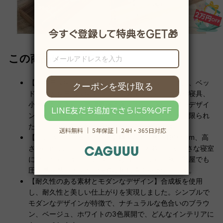
この商品について
【大容量収納スペース】このセミシングルベッドは、ベッ
ド下に大容量の収納スペースを備えており、衣類や寝具、
小物をすっきりと整理整頓できます。引き出し式のデザイ
ンにより、必要なものに簡単にアクセス可能です。限られ
たスペースを最大限に活用したい方に最適です。
【コンパクトで省スペース】幅80cm、長さ199.5cm、高
さ26cmのセミシングルサイズで、一人暮らしや小さな寝室
にぴったりです。コンパクトな設計により、狭い部屋でも
圧迫感を感じさせず、快適な睡眠環境を提供します。
【耐久性のある素材とモダンなデザイン】合成板を使用
し、耐久性と美しい仕上がりを実現しました。シンプルで
モダンなデザインが特徴で、ナチュラルな色合いのブラウ
ン、ベージュ、ホワイトの3色展開で、どんなインテリアに