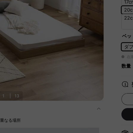
17
2
2
ベッ
ダブ
在
数量
1
|
13
に重なる場所