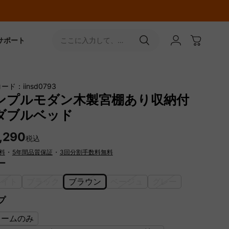
サポート
ここに入力して、
［↵］ボタンをタップ
ード：iinsd0793
ンプルモダン木製宮棚あり収納付
ダブルベッド
,290
税込
料
・
5年間品質保証
・
3回分割手数料無料
ー
ワイト
ブラック
ブラウン
ベージュ
グレー
プ
レームのみ