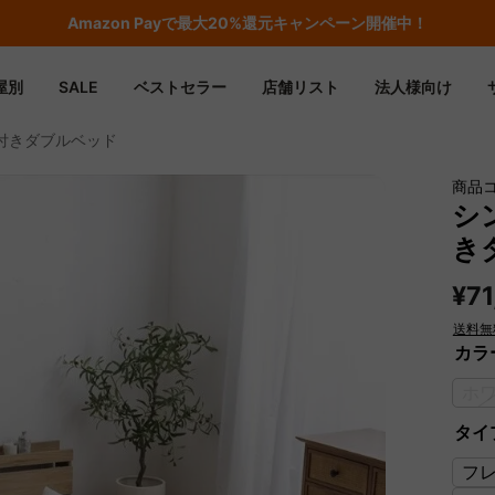
期間限定フラッシュセール！最大50％OFF
屋別
SALE
ベストセラー
店舗リスト
法人様向け
付きダブルベッド
商品コ
シ
き
¥71
送料無
カラ
ホ
タイ
フ