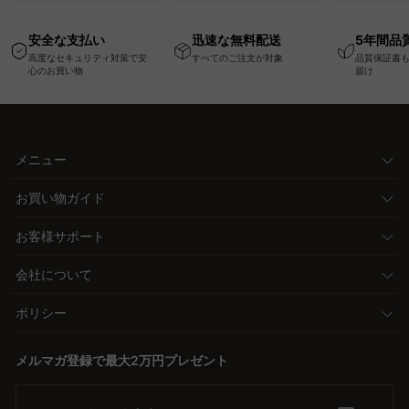
USB・Type-C対応で
い、軽量コンパクトの
ッションベ
高さ調節可能なメモリ
幅75cm一人掛けソフ
ム
安全な支払い
迅速な無料配送
5年間品
ー機能搭載ワークデス
ァ
高度なセキュリティ対策で安
すべてのご注文が対象
品質保証書
ク
心のお買い物
届け
メニュー
お買い物ガイド
お客様サポート
会社について
ポリシー
メルマガ登録で最大2万円プレゼント