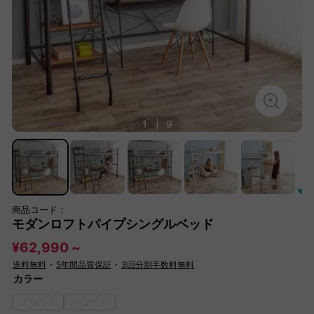
1
|
9
商品コード：
モダンロフトパイプシングルベッド
¥62,990 ~
送料無料
・
5年間品質保証
・
3回分割手数料無料
カラー
ブラック
ホワイト