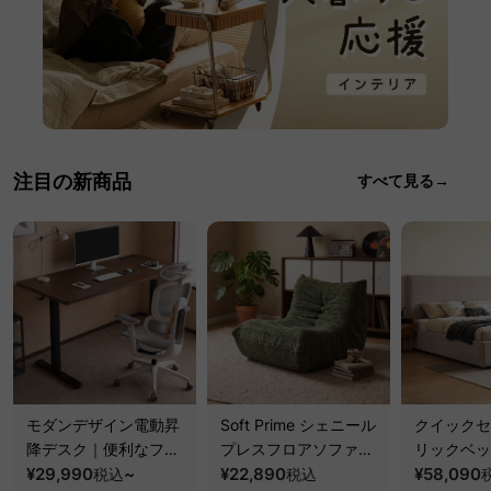
注目の新商品
すべて見る→
モダンデザイン電動昇
Soft Prime シェニール
クイックセ
降デスク｜便利なフッ
プレスフロアソファ｜
リックベッ
ク・コンセント・
¥29,990
~
圧縮梱包で搬入しやす
¥22,890
要で組み立
¥58,090
税込
税込