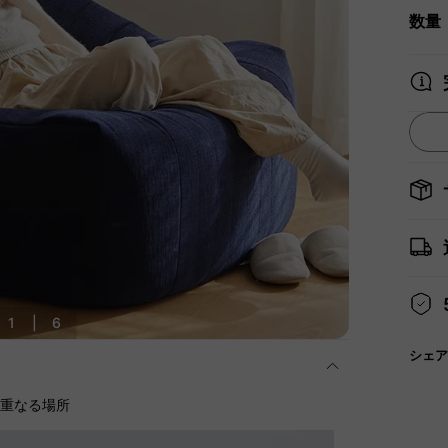
数量
1
|
6
シェア
に重なる場所