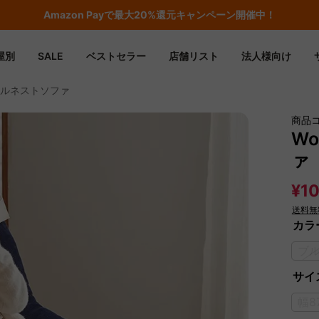
Amazon
Payで最大20%還元キャンペーン開催中！
屋別
SALE
ベストセラー
店舗リスト
法人様向け
ェニールネストソファ
商品
Wo
ァ
¥10
送料無
カラ
ブ
サイズ
幅8