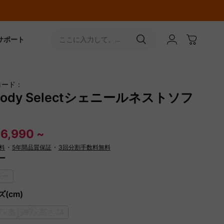
サポート
ここに入力して、
［↵］ボタンをタップ
コード：
ody Selectシェニールネストソフ
6,990 ~
料
・
5年間品質保証
・
3回分割手数料無料
ー
ルー
(cm)
7×奥行97×高さ74