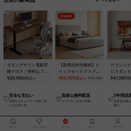
5％OFF
モダンデザイン電動昇
【新商品特別価格】ク
クラシック
降デスク｜便利なフッ
イックセットファブリ
ビスタンド
ク・コンセント・
¥29,990
~
ックベッド｜工具不要
¥55,190
~
100kgの
¥41,590
税込
税込
¥58,090
USB・Type-C対応で
で組み立てられるクッ
と場所を選
高さ調節可能なメモリ
ションベッドフレーム
キャスター
安全な支払い
迅速な無料配送
5年間品
ー機能搭載ワークデス
高度なセキュリティ対策で安
すべてのご注文が対象
品質保証書
ク
心のお買い物
届け
ホーム
ベストセラー
セール
カート
マイページ