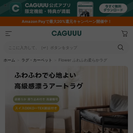
期間限定フラッシュセール！最大50％OFF
ここに入力して、［↵］ボタンをタップ
ホーム
＞
ラグ・カーペット
＞
Flower ふわふわ柔らかラグ