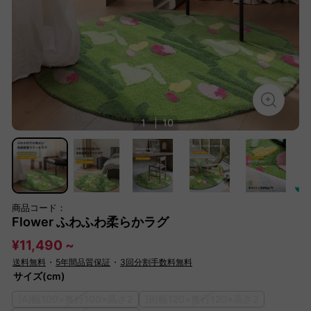
1
|
10
商品コード：
Flower ふわふわ柔らかラグ
¥11,490 ~
送料無料
・
5年間品質保証
・
3回分割手数料無料
サイズ(cm)
[A]幅100×奥行100×高さ2
[B]幅120×奥行120×高さ2