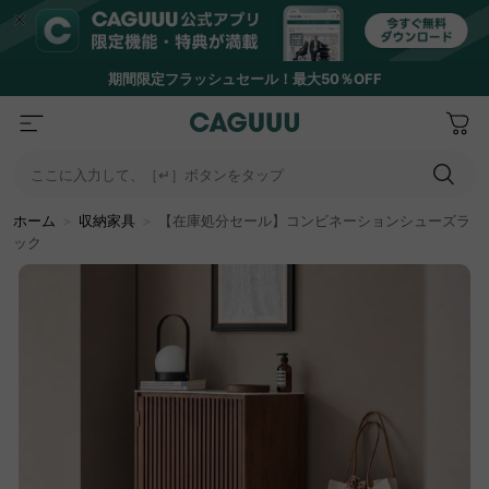
期間限定フラッシュセール！最大50％OFF
ここに入力して、［↵］ボタンをタップ
ホーム
＞
収納家具
＞
【在庫処分セール】コンビネーションシューズラ
ック