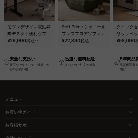
モダンデザイン電動昇
Soft Prime シェニール
クイックセ
降デスク｜便利なフッ
プレスフロアソファ｜
リックベッ
ク・コンセント・
¥29,990
~
圧縮梱包で搬入しやす
¥22,890
要で組み立
¥58,090
税込
税込
USB・Type-C対応で
い、軽量コンパクトの
ッションベ
高さ調節可能なメモリ
幅75cm一人掛けソフ
ム
安全な支払い
迅速な無料配送
5年間品
ー機能搭載ワークデス
ァ
高度なセキュリティ対策で安
すべてのご注文が対象
品質保証書
ク
心のお買い物
届け
メニュー
お買い物ガイド
お客様サポート
会社について