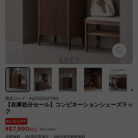
1
|
12
商品コード：lnjj2502027002
【在庫処分セール】コンビネーションシューズラッ
ク
26%OFF
商品
¥67,990
税込
¥92,390
送料無料
・
5年間品質保証
・
3回分割手数料無料