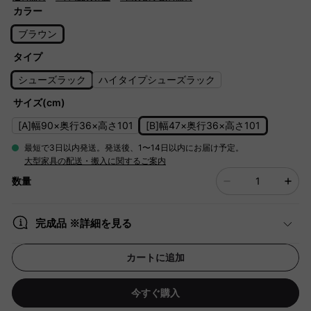
カラー
ブラウン
タイプ
シューズラック
ハイタイプシューズラック
サイズ(cm)
[A]幅90×奥行36×高さ101
[B]幅47×奥行36×高さ101
最短で3日以内発送。発送後、1〜14日以内にお届け予定。
大型家具の配送・搬入に関するご案内
数量
完成品 ※詳細を見る
カートに追加
今すぐ購入