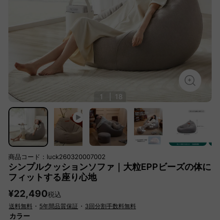
1
|
18
商品コード：luck260320007002
シンプルクッションソファ｜大粒EPPビーズの体に
フィットする座り心地
¥22,490
税込
送料無料
・
5年間品質保証
・
3回分割手数料無料
カラー