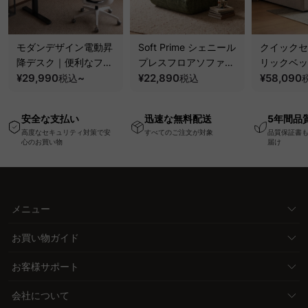
モダンデザイン電動昇
Soft Prime シェニール
クイックセ
降デスク｜便利なフッ
プレスフロアソファ｜
リックベッ
ク・コンセント・
¥29,990
~
圧縮梱包で搬入しやす
¥22,890
要で組み立
¥58,090
税込
税込
USB・Type-C対応で
い、軽量コンパクトの
ッションベ
高さ調節可能なメモリ
幅75cm一人掛けソフ
ム
安全な支払い
迅速な無料配送
5年間品
ー機能搭載ワークデス
ァ
高度なセキュリティ対策で安
すべてのご注文が対象
品質保証書
ク
心のお買い物
届け
メニュー
お買い物ガイド
お客様サポート
会社について