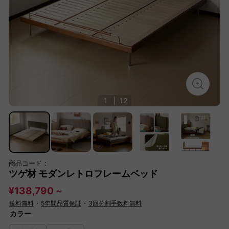
1
|
12
商品コード：
ツゲ材 モダンレトロフレームベッド
¥138,790 ~
送料無料
・
5年間品質保証
・
3回分割手数料無料
カラー