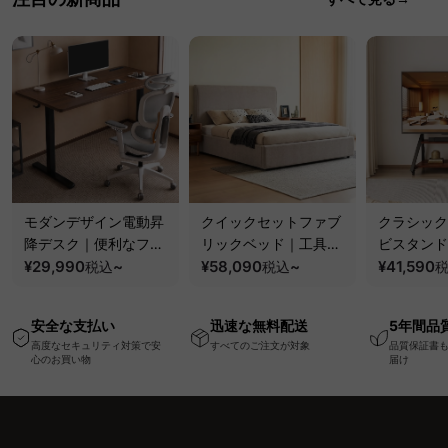
モダンデザイン電動昇
クイックセットファブ
クラシック
降デスク｜便利なフッ
リックベッド｜工具不
ビスタンド
ク・コンセント・
¥29,990
~
要で組み立てられるク
¥58,090
~
100kgの
¥41,590
税込
税込
USB・Type-C対応で
ッションベッドフレー
と場所を選
高さ調節可能なメモリ
ム
キャスター
安全な支払い
迅速な無料配送
5年間品
ー機能搭載ワークデス
高度なセキュリティ対策で安
すべてのご注文が対象
品質保証書
ク
心のお買い物
届け