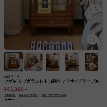
1
|
9
商品コード：
ツゲ材 リブガラスレトロ調ベッドサイドテーブル
¥43,390 ~
送料無料
・
5年間品質保証
・
3回分割手数料無料
カラー