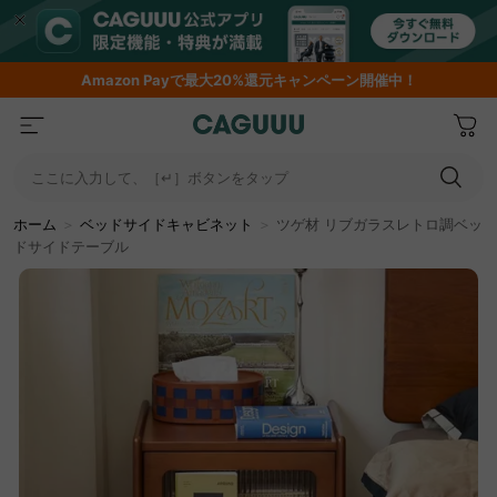
Amazon
Payで最大20%還元キャンペーン開催中！
ここに入力して、［↵］ボタンをタップ
ホーム
＞
ベッドサイドキャビネット
＞
ツゲ材 リブガラスレトロ調ベッ
ドサイドテーブル