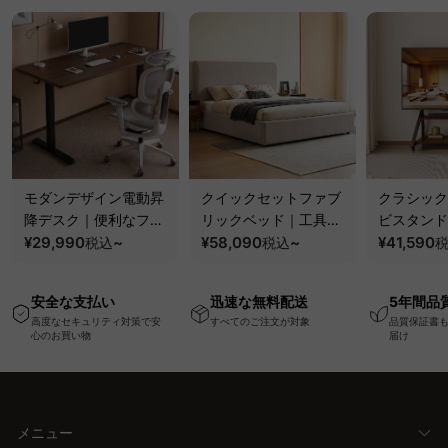
モダンデザイン電動昇
クイックセットファブ
クラシック
降デスク｜便利なフッ
リックベッド｜工具不
ビスタンド
ク・コンセント・
¥29,990
~
要で組み立てられるク
¥58,090
~
100kgの
¥41,590
税込
税込
USB・Type-C対応で
ッションベッドフレー
と場所を選
高さ調節可能なメモリ
ム
キャスター
安全な支払い
迅速な無料配送
5年間品
ー機能搭載ワークデス
高度なセキュリティ対策で安
すべてのご注文が対象
品質保証書
ク
心のお買い物
届け
メニュー