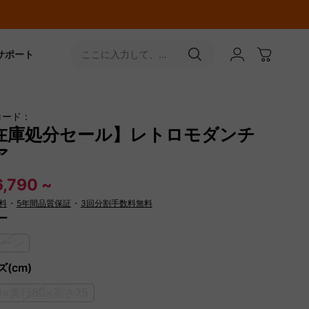
サポート
ここに入力して、
［↵］ボタンをタップ
コード：
在庫処分セール】レトロモダンチ
ア
,790 ~
料
・
5年間品質保証
・
3回分割手数料無料
ー
リーン
(cm)
1×奥行50×高さ75