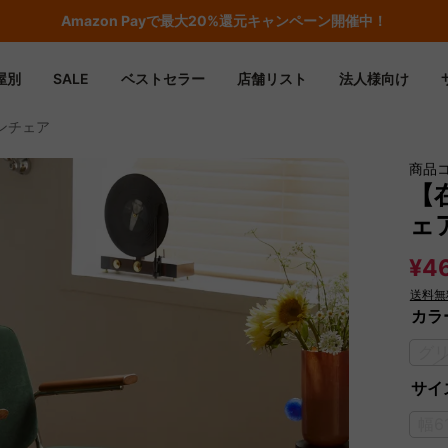
期間限定フラッシュセール！最大50％OFF
屋別
SALE
ベストセラー
店舗リスト
法人様向け
ンチェア
商品
【
ェ
¥46
送料無
カラ
グ
サイズ
幅6