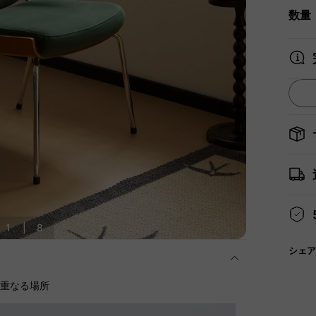
数量
1
|
8
シェア
に重なる場所