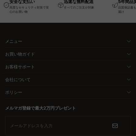
安全な支払い
迅速な無料配送
5年間品
ー機能搭載ワークデス
ァ
高度なセキュリティ対策で安
すべてのご注文が対象
品質保証書
ク
心のお買い物
届け
メニュー
お買い物ガイド
お客様サポート
会社について
ポリシー
メルマガ登録で最大2万円プレゼント
メールアドレスを入力