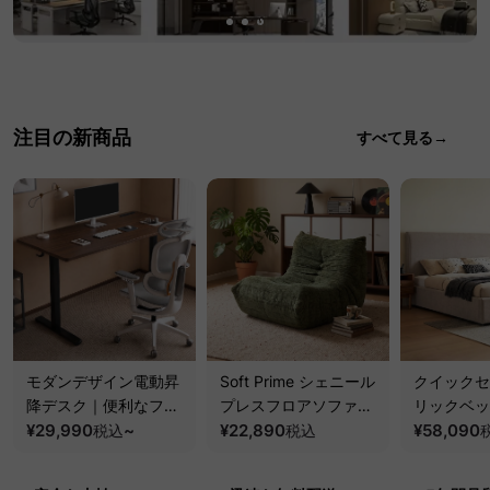
注目の新商品
すべて見る→
モダンデザイン電動昇
Soft Prime シェニール
クイックセ
降デスク｜便利なフッ
プレスフロアソファ｜
リックベッ
ク・コンセント・
¥29,990
~
圧縮梱包で搬入しやす
¥22,890
要で組み立
¥58,090
税込
税込
USB・Type-C対応で
い、軽量コンパクトの
ッションベ
高さ調節可能なメモリ
幅75cm一人掛けソフ
ム