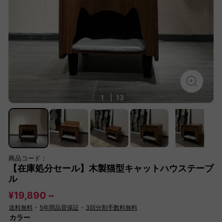
1
|
13
商品コード：
【在庫処分セール】木製猫型キャットハウステーブ
ル
¥19,890 ~
送料無料
・
5年間品質保証
・
3回分割手数料無料
カラー