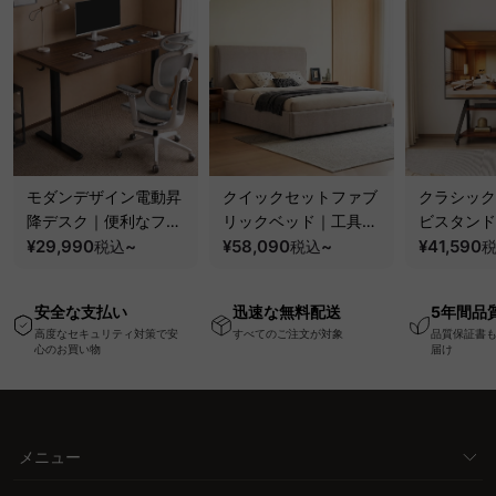
モダンデザイン電動昇
クイックセットファブ
クラシック
降デスク｜便利なフッ
リックベッド｜工具不
ビスタンド
ク・コンセント・
¥29,990
~
要で組み立てられるク
¥58,090
~
100kgの
¥41,590
税込
税込
USB・Type-C対応で
ッションベッドフレー
と場所を選
高さ調節可能なメモリ
ム
キャスター
安全な支払い
迅速な無料配送
5年間品
ー機能搭載ワークデス
高度なセキュリティ対策で安
すべてのご注文が対象
品質保証書
ク
心のお買い物
届け
メニュー