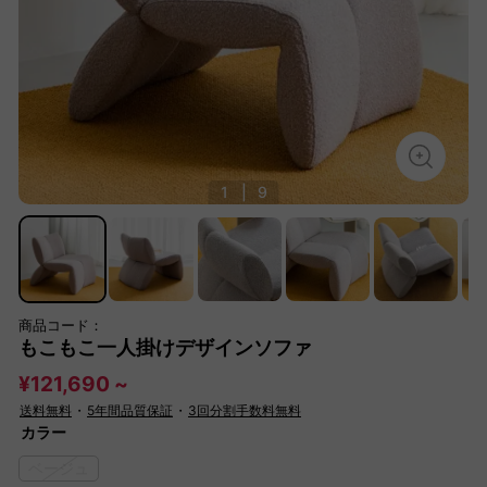
1
|
9
商品コード：
もこもこ一人掛けデザインソファ
¥121,690 ~
送料無料
・
5年間品質保証
・
3回分割手数料無料
カラー
ベージュ