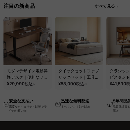
注目の新商品
すべて見る→
モダンデザイン電動昇
クイックセットファブ
クラシック
降デスク｜便利なフッ
リックベッド｜工具不
ビスタンド
ク・コンセント・
¥29,990
~
要で組み立てられるク
¥58,090
~
100kgの
¥41,590
税込
税込
USB・Type-C対応で
ッションベッドフレー
と場所を選
高さ調節可能なメモリ
ム
キャスター
安全な支払い
迅速な無料配送
5年間品
ー機能搭載ワークデス
高度なセキュリティ対策で安
すべてのご注文が対象
品質保証書
ク
心のお買い物
届け