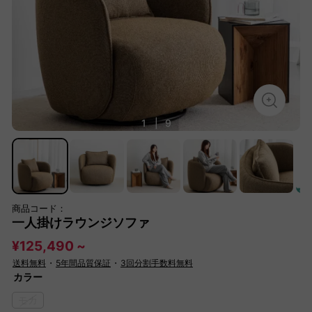
1
|
9
商品コード：
一人掛けラウンジソファ
¥125,490 ~
送料無料
・
5年間品質保証
・
3回分割手数料無料
カラー
モカ