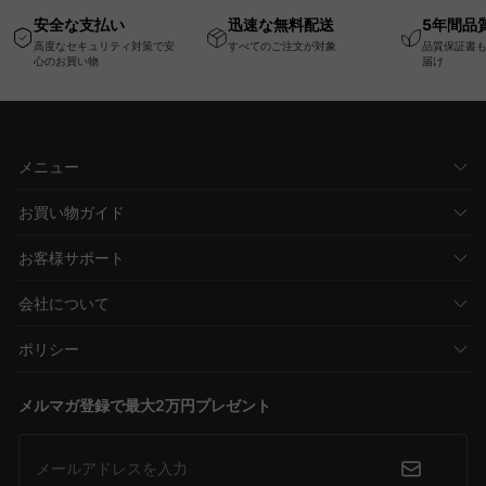
高さ調節可能なメモリ
幅75cm一人掛けソフ
ム
安全な支払い
迅速な無料配送
5年間品
ー機能搭載ワークデス
ァ
高度なセキュリティ対策で安
すべてのご注文が対象
品質保証書
ク
心のお買い物
届け
メニュー
お買い物ガイド
お客様サポート
会社について
ポリシー
メルマガ登録で最大2万円プレゼント
メールアドレスを入力