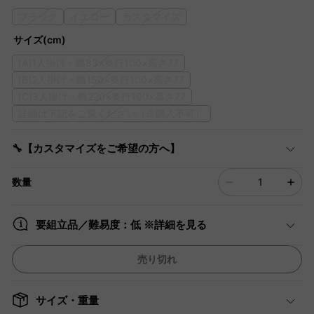
ブラック
イエロー
カスタマイズ
サイズ(cm)
[A]1人掛け・幅83×奥行100×高さ77
[B]2人掛け・幅150×奥行100×高さ77
[C]3人掛け・幅220×奥行100×高さ77
詳細は下記をご覧ください（※購入不可）
🔧【カスタマイズをご希望の方へ】
数量
要組立品／難易度：低 ※詳細を見る
売り切れ
サイズ・重量