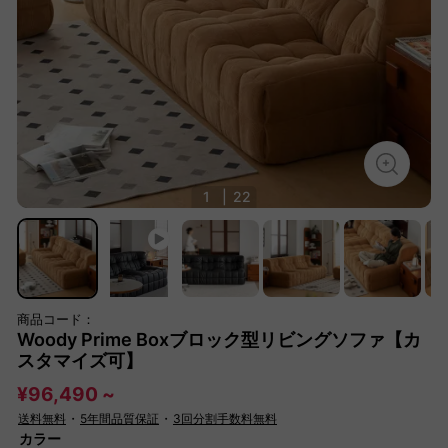
1
|
22
商品コード：
Woody Prime Boxブロック型リビングソファ【カ
スタマイズ可】
¥96,490 ~
送料無料
・
5年間品質保証
・
3回分割手数料無料
カラー