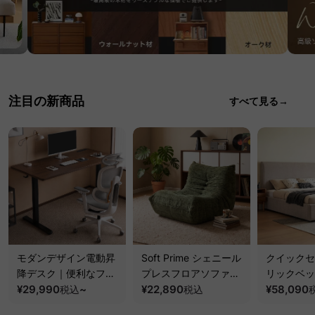
注目の新商品
すべて見る→
モダンデザイン電動昇
Soft Prime シェニール
クイックセ
降デスク｜便利なフッ
プレスフロアソファ｜
リックベッ
ク・コンセント・
¥29,990
~
圧縮梱包で搬入しやす
¥22,890
要で組み立
¥58,090
税込
税込
USB・Type-C対応で
い、軽量コンパクトの
ッションベ