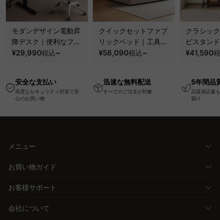
モダンデザイン電動昇
クイックセットファブ
クラシック
降デスク｜便利なフッ
リックベッド｜工具不
ビスタンド
ク・コンセント・
¥29,990
~
要で組み立てられるク
¥58,090
~
100kgの
¥41,590
税込
税込
USB・Type-C対応で
ッションベッドフレー
と場所を選
高さ調節可能なメモリ
ム
キャスター
安全な支払い
迅速な無料配送
5年間品
ー機能搭載ワークデス
高度なセキュリティ対策で安
すべてのご注文が対象
品質保証書
ク
心のお買い物
届け
メニュー
お買い物ガイド
お客様サポート
会社について