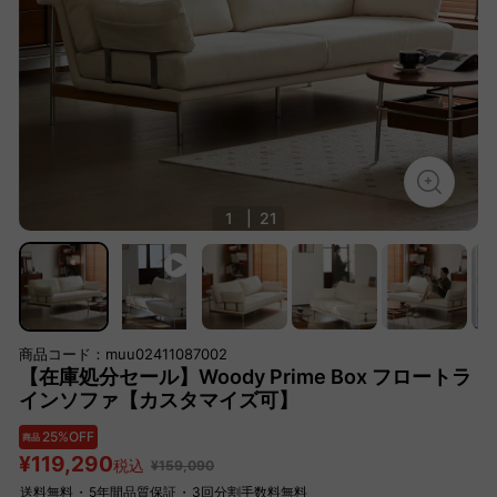
1
|
21
商品コード：muu02411087002
【在庫処分セール】Woody Prime Box フロートラ
インソファ【カスタマイズ可】
25%OFF
商品
¥119,290
税込
¥159,090
送料無料
・
5年間品質保証
・
3回分割手数料無料