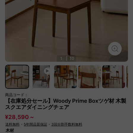
1
|
10
商品コード：
【在庫処分セール】Woody Prime Boxツゲ材 木製
スクエアダイニングチェア
¥28,590 ~
送料無料
・
5年間品質保証
・
3回分割手数料無料
木材