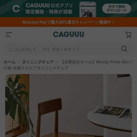
Amazon
Payで最大20%還元キャンペーン開催中！
ここに入力して、［↵］ボタンをタップ
ホーム
＞
ダイニングチェア
＞
【在庫処分セール】Woody Prime Boxツ
ゲ材 木製スクエアダイニングチェア