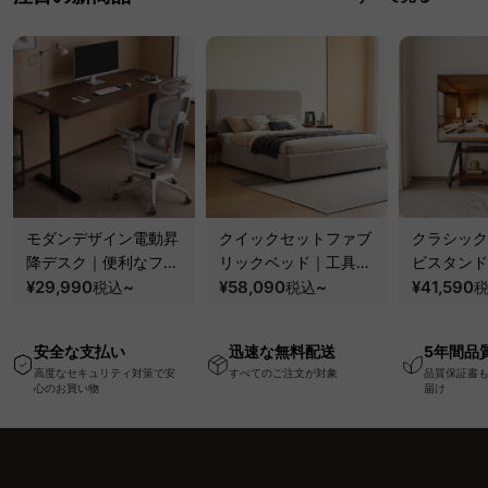
モダンデザイン電動昇
クイックセットファブ
クラシック
降デスク｜便利なフッ
リックベッド｜工具不
ビスタンド
ク・コンセント・
¥29,990
~
要で組み立てられるク
¥58,090
~
100kgの
¥41,590
税込
税込
USB・Type-C対応で
ッションベッドフレー
と場所を選
高さ調節可能なメモリ
ム
キャスター
安全な支払い
迅速な無料配送
5年間品
ー機能搭載ワークデス
高度なセキュリティ対策で安
すべてのご注文が対象
品質保証書
ク
心のお買い物
届け