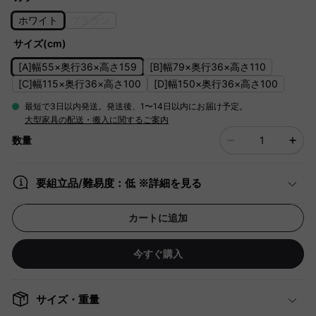
ホワイト
ブラウン
サイズ(cm)
[A]幅55×奥行36×高さ159
[B]幅79×奥行36×高さ110
[C]幅115×奥行36×高さ100
[D]幅150×奥行36×高さ100
最短で3日以内発送。発送後、1〜14日以内にお届け予定。
大型家具の配送・搬入に関するご案内
数量
要組立品/難易度：低 ※詳細を見る
カートに追加
今すぐ購入
サイズ・重量