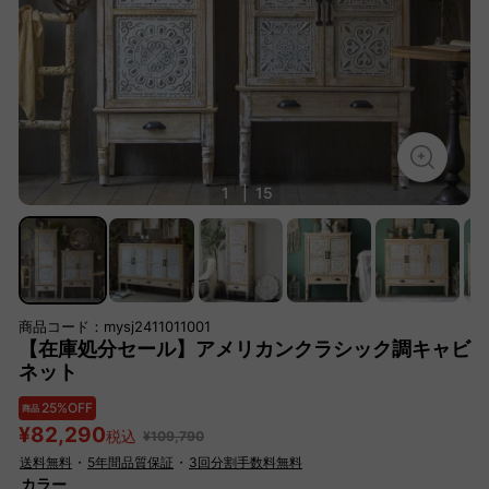
1
|
15
商品コード：mysj2411011001
【在庫処分セール】アメリカンクラシック調キャビ
ネット
25%OFF
商品
¥82,290
税込
¥109,790
送料無料
・
5年間品質保証
・
3回分割手数料無料
カラー