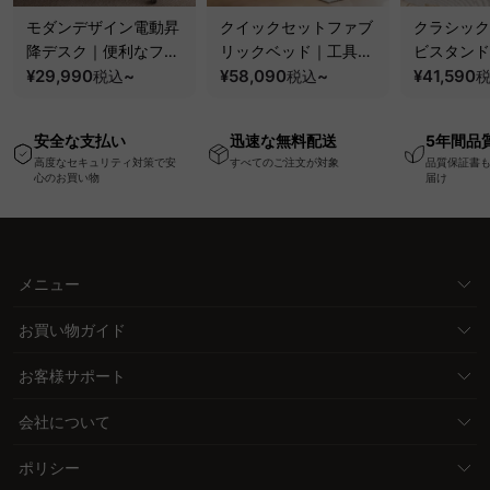
モダンデザイン電動昇
クイックセットファブ
クラシック
降デスク｜便利なフッ
リックベッド｜工具不
ビスタンド
ク・コンセント・
¥29,990
~
要で組み立てられるク
¥58,090
~
100kgの
¥41,590
税込
税込
USB・Type-C対応で
ッションベッドフレー
と場所を選
高さ調節可能なメモリ
ム
キャスター
安全な支払い
迅速な無料配送
5年間品
ー機能搭載ワークデス
高度なセキュリティ対策で安
すべてのご注文が対象
品質保証書
ク
心のお買い物
届け
メニュー
お買い物ガイド
お客様サポート
会社について
ポリシー