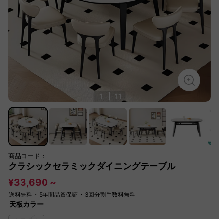
1
|
11
商品コード：
クラシックセラミックダイニングテーブル
¥33,690 ~
送料無料
・
5年間品質保証
・
3回分割手数料無料
天板カラー