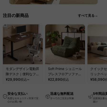
注目の新商品
すべて見る→
モダンデザイン電動昇
Soft Prime シェニール
クイックセ
降デスク｜便利なフッ
プレスフロアソファ｜
リックベッ
ク・コンセント・
¥29,990
~
圧縮梱包で搬入しやす
¥22,890
要で組み立
¥58,090
税込
税込
USB・Type-C対応で
い、軽量コンパクトの
ッションベ
高さ調節可能なメモリ
幅75cm一人掛けソフ
ム
安全な支払い
迅速な無料配送
5年間品
ー機能搭載ワークデス
ァ
高度なセキュリティ対策で安
すべてのご注文が対象
品質保証書
ク
心のお買い物
届け