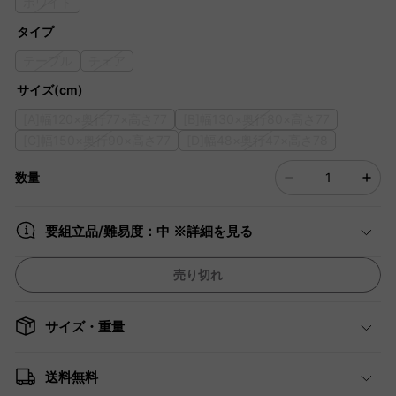
ホワイト
タイプ
テーブル
チェア
サイズ(cm)
[A]幅120×奥行77×高さ77
[B]幅130×奥行80×高さ77
[C]幅150×奥行90×高さ77
[D]幅48×奥行47×高さ78
数量
要組立品/難易度：中 ※詳細を見る
売り切れ
サイズ・重量
送料無料