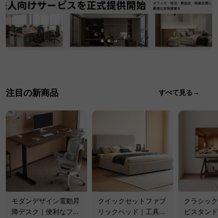
注目の新商品
すべて見る→
モダンデザイン電動昇
クイックセットファブ
クラシック
降デスク｜便利なフッ
リックベッド｜工具不
ビスタンド