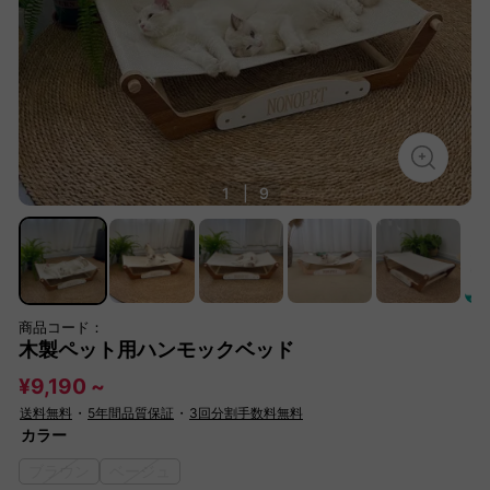
1
|
9
商品コード：
木製ペット用ハンモックベッド
¥9,190 ~
送料無料
・
5年間品質保証
・
3回分割手数料無料
カラー
ブラウン
ベージュ