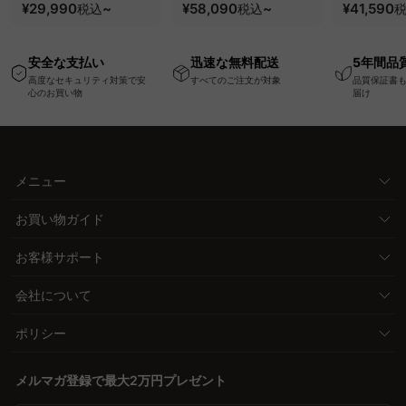
ク・コンセント・
¥29,990
~
要で組み立てられるク
¥58,090
~
100kgの
¥41,590
税込
税込
USB・Type-C対応で
ッションベッドフレー
と場所を選
高さ調節可能なメモリ
ム
キャスター
安全な支払い
迅速な無料配送
5年間品
ー機能搭載ワークデス
高度なセキュリティ対策で安
すべてのご注文が対象
品質保証書
ク
心のお買い物
届け
メニュー
お買い物ガイド
お客様サポート
会社について
ポリシー
メルマガ登録で最大2万円プレゼント