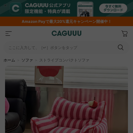
期間限定フラッシュセール！最大50％OFF
…
ここに入力して、［↵］ボタンをタップ
ホーム
＞
ソファ
＞
ストライプコンパクトソファ