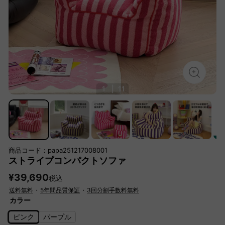
1
|
11
商品コード：papa251217008001
ストライプコンパクトソファ
¥39,690
税込
送料無料
・
5年間品質保証
・
3回分割手数料無料
カラー
ピンク
パープル