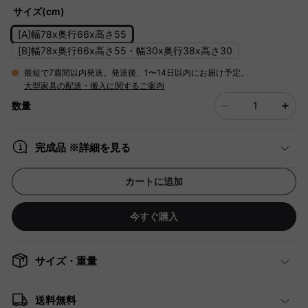
サイズ(cm)
[A]幅78x奥行66x高さ55
[B]幅78x奥行66x高さ55・幅30x奥行38x高さ30
最短で7週間以内発送。発送後、1〜14日以内にお届け予定。
大型家具の配送・搬入に関するご案内
数量
完成品 ※詳細を見る
カートに追加
今すぐ購入
サイズ・重量
送料無料