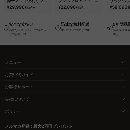
降デスク｜便利なフッ
プレスフロアソファ｜
リックベッ
ク・コンセント・
¥29,990
~
圧縮梱包で搬入しやす
¥22,890
要で組み立
¥58,090
税込
税込
USB・Type-C対応で
い、軽量コンパクトの
ッションベ
高さ調節可能なメモリ
幅75cm一人掛けソフ
ム
安全な支払い
迅速な無料配送
5年間品
ー機能搭載ワークデス
ァ
高度なセキュリティ対策で安
すべてのご注文が対象
品質保証書
ク
心のお買い物
届け
メニュー
お買い物ガイド
お客様サポート
会社について
ポリシー
メルマガ登録で最大2万円プレゼント