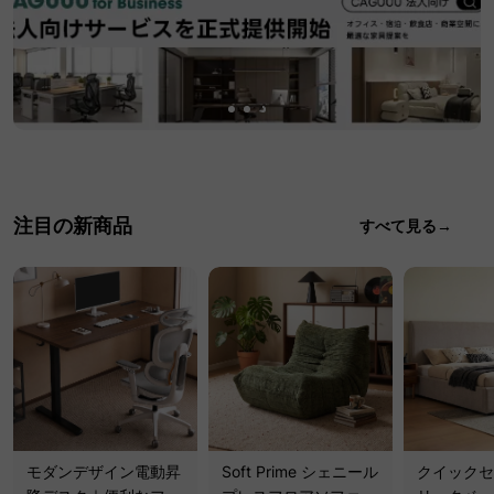
注目の新商品
すべて見る→
モダンデザイン電動昇
Soft Prime シェニール
クイックセ