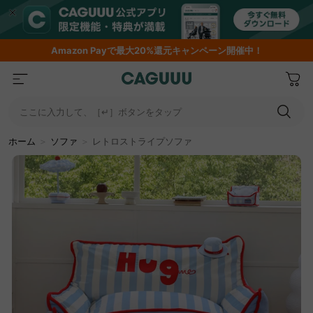
Amazon
Payで最大20%還元キャンペーン開催中！
ここに入力して、［↵］ボタンをタップ
ホーム
＞
ソファ
＞
レトロストライプソファ