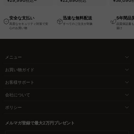
¥29,990
~
¥22,890
¥58,090
税込
税込
USB・Type-C対応で
い、軽量コンパクトの
ッションベ
高さ調節可能なメモリ
幅75cm一人掛けソフ
ム
安全な支払い
迅速な無料配送
5年間品
ー機能搭載ワークデス
ァ
高度なセキュリティ対策で安
すべてのご注文が対象
品質保証書
ク
心のお買い物
届け
メニュー
お買い物ガイド
お客様サポート
会社について
ポリシー
メルマガ登録で最大2万円プレゼント