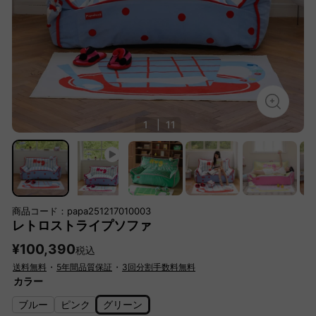
1
|
11
商品コード：papa251217010003
レトロストライプソファ
¥100,390
税込
送料無料
・
5年間品質保証
・
3回分割手数料無料
カラー
ブルー
ピンク
グリーン