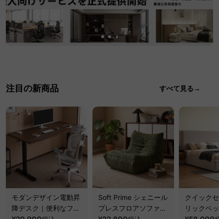
注目の新商品
すべて見る→
モダンデザイン電動昇
Soft Prime シェニール
クイックセ
降デスク｜便利なフッ
プレスフロアソファ｜
リックベッ
ク・コンセント・
圧縮梱包で搬入しやす
要で組み立