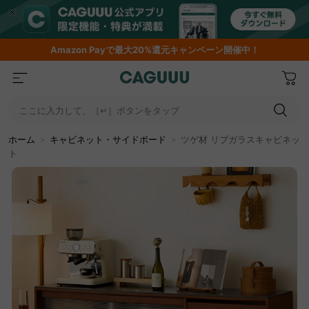
Amazon
Payで最大20%還元キャンペーン開催中！
ここに入力して、［↵］ボタンをタップ
ホーム
＞
キャビネット・サイドボード
＞
ツゲ材 リブガラスキャビネッ
ト