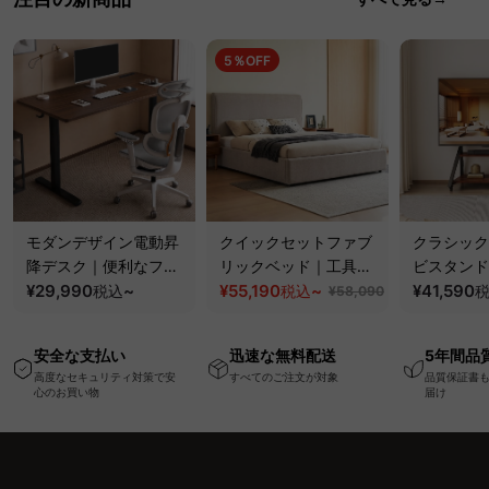
5％OFF
モダンデザイン電動昇
クイックセットファブ
クラシック
降デスク｜便利なフッ
リックベッド｜工具不
ビスタンド
ク・コンセント・
¥29,990
~
要で組み立てられるク
¥55,190
~
100kgの
¥41,590
税込
税込
¥58,090
USB・Type-C対応で
ッションベッドフレー
と場所を選
高さ調節可能なメモリ
ム
キャスター
安全な支払い
迅速な無料配送
5年間品
ー機能搭載ワークデス
高度なセキュリティ対策で安
すべてのご注文が対象
品質保証書
ク
心のお買い物
届け