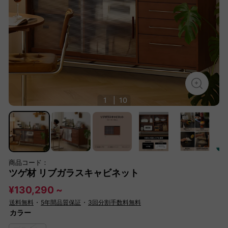
1
|
10
商品コード：
ツゲ材 リブガラスキャビネット
¥130,290 ~
送料無料
・
5年間品質保証
・
3回分割手数料無料
カラー