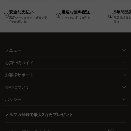
USB・Type-C対応で
い、軽量コンパクトの
ッションベ
高さ調節可能なメモリ
幅75cm一人掛けソフ
ム
安全な支払い
迅速な無料配送
5年間品
ー機能搭載ワークデス
ァ
高度なセキュリティ対策で安
すべてのご注文が対象
品質保証書
ク
心のお買い物
届け
メニュー
お買い物ガイド
お客様サポート
会社について
ポリシー
メルマガ登録で最大2万円プレゼント