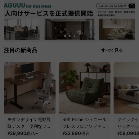
注目の新商品
すべて見る→
モダンデザイン電動昇
Soft Prime シェニール
クイックセ
降デスク｜便利なフッ
プレスフロアソファ｜
リックベッ
ク・コンセント・
¥29,990
~
圧縮梱包で搬入しやす
¥22,890
要で組み立
¥58,090
税込
税込