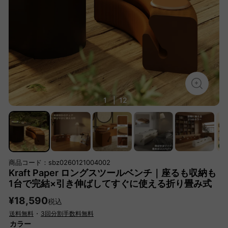
1
|
12
商品コード：sbz0260121004002
Kraft Paper ロングスツールベンチ｜座るも収納も
1台で完結×引き伸ばしてすぐに使える折り畳み式
¥18,590
税込
送料無料
・
3回分割手数料無料
カラー