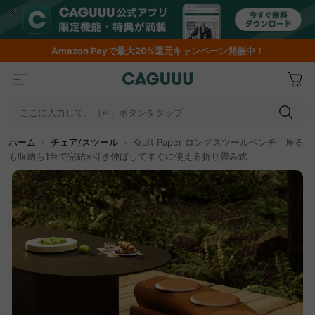
Amazon
Payで最大20%還元キャンペーン開催中！
ここに入力して、［↵］ボタンをタップ
ホーム
＞
チェア/スツール
＞
Kraft Paper ロングスツールベンチ｜座る
も収納も1台で完結×引き伸ばしてすぐに使える折り畳み式