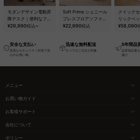
モダンデザイン電動昇
Soft Prime シェニール
クイックセ
降デスク｜便利なフッ
プレスフロアソファ｜
リックベッ
ク・コンセント・
¥29,990
~
圧縮梱包で搬入しやす
¥22,890
要で組み立
¥58,090
税込
税込
USB・Type-C対応で
い、軽量コンパクトの
ッションベ
高さ調節可能なメモリ
幅75cm一人掛けソフ
ム
安全な支払い
迅速な無料配送
5年間品
ー機能搭載ワークデス
ァ
高度なセキュリティ対策で安
すべてのご注文が対象
品質保証書
ク
心のお買い物
届け
メニュー
お買い物ガイド
お客様サポート
会社について
ポリシー