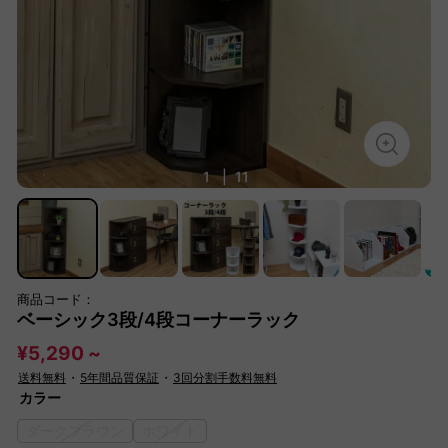
1
|
11
商品コード：
ベーシック3段/4段コーナーラック
¥5,290 ~
送料無料
・
5年間品質保証
・
3回分割手数料無料
カラー
ダークブラウン
ホワイト