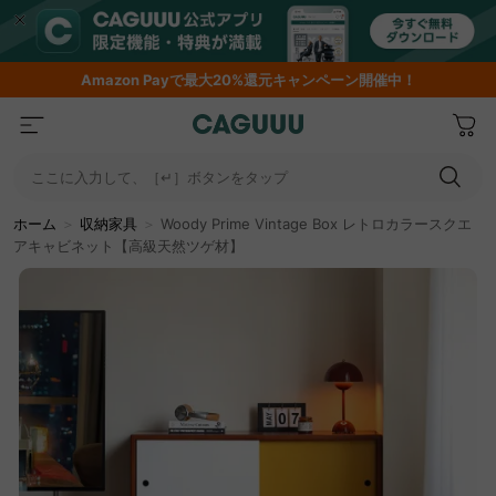
Amazon
Payで最大20%還元キャンペーン開催中！
ここに入力して、［↵］ボタンをタップ
ホーム
＞
収納家具
＞
Woody Prime Vintage Box レトロカラースクエ
アキャビネット【高級天然ツゲ材】