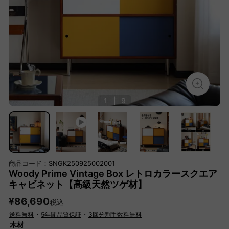
1
|
9
商品コード：SNGK250925002001
Woody Prime Vintage Box レトロカラースクエア
キャビネット【高級天然ツゲ材】
¥86,690
税込
送料無料
・
5年間品質保証
・
3回分割手数料無料
木材