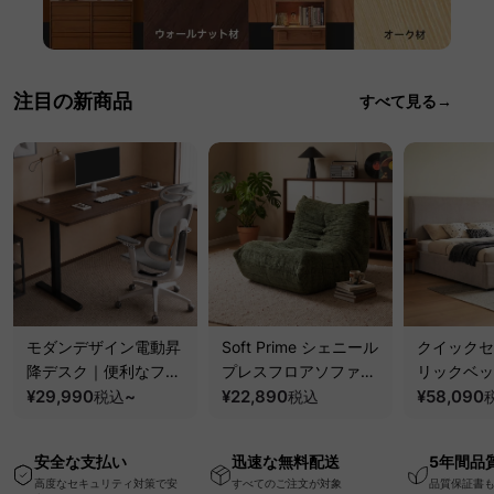
注目の新商品
すべて見る→
モダンデザイン電動昇
Soft Prime シェニール
クイックセ
降デスク｜便利なフッ
プレスフロアソファ｜
リックベッ
ク・コンセント・
¥29,990
~
圧縮梱包で搬入しやす
¥22,890
要で組み立
¥58,090
税込
税込
USB・Type-C対応で
い、軽量コンパクトの
ッションベ
高さ調節可能なメモリ
幅75cm一人掛けソフ
ム
安全な支払い
迅速な無料配送
5年間品
ー機能搭載ワークデス
ァ
高度なセキュリティ対策で安
すべてのご注文が対象
品質保証書
ク