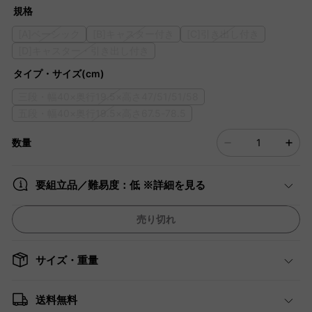
規格
[A]ベーシック
[B]キャスター付き
[C]引き出し付き
[D]キャスター・引き出し付き
タイプ・サイズ(cm)
三段・幅40×奥行19.5×高さ47/51/51/58
五段・幅40×奥行19.5×高さ67.5-78.5
数量
要組立品／難易度：低 ※詳細を見る
売り切れ
サイズ・重量
送料無料