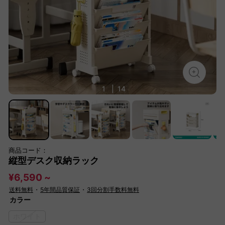
1
|
14
商品コード：
縦型デスク収納ラック
¥6,590 ~
送料無料
・
5年間品質保証
・
3回分割手数料無料
カラー
ホワイト