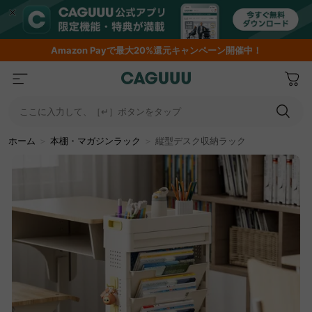
Amazon
Payで最大20%還元キャンペーン開催中！
ここに入力して、［↵］ボタンをタップ
ホーム
＞
本棚・マガジンラック
＞
縦型デスク収納ラック