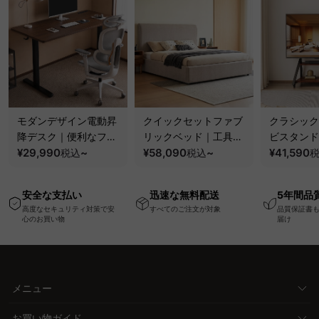
モダンデザイン電動昇
クイックセットファブ
クラシック
降デスク｜便利なフッ
リックベッド｜工具不
ビスタンド
ク・コンセント・
¥29,990
~
要で組み立てられるク
¥58,090
~
100kgの
¥41,590
税込
税込
USB・Type-C対応で
ッションベッドフレー
と場所を選
高さ調節可能なメモリ
ム
キャスター
安全な支払い
迅速な無料配送
5年間品
ー機能搭載ワークデス
高度なセキュリティ対策で安
すべてのご注文が対象
品質保証書
ク
心のお買い物
届け
メニュー
お買い物ガイド