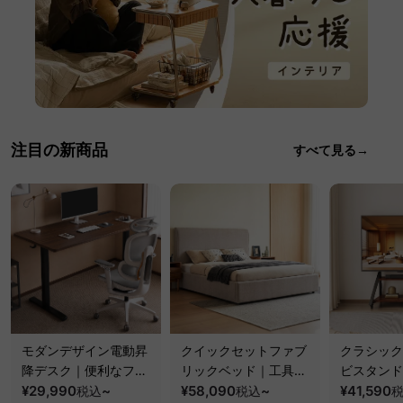
注目の新商品
すべて見る→
モダンデザイン電動昇
クイックセットファブ
クラシック
降デスク｜便利なフッ
リックベッド｜工具不
ビスタンド
ク・コンセント・
¥29,990
~
要で組み立てられるク
¥58,090
~
100kgの
¥41,590
税込
税込