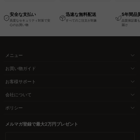
USB・Type-C対応で
ッションベッドフレー
と場所を選
高さ調節可能なメモリ
ム
キャスター
安全な支払い
迅速な無料配送
5年間品
ー機能搭載ワークデス
高度なセキュリティ対策で安
すべてのご注文が対象
品質保証書
ク
心のお買い物
届け
メニュー
お買い物ガイド
お客様サポート
会社について
ポリシー
メルマガ登録で最大2万円プレゼント