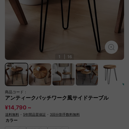
1
|
16
商品コード：
アンティークパッチワーク風サイドテーブル
¥14,790 ~
送料無料
・
5年間品質保証
・
3回分割手数料無料
カラー