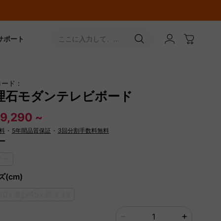
サポート
ここに入力して、
［↵］ボタンをタップ
コード：
理石モダンテレビボード
9,290 ~
料
・
5年間品質保証
・
3回分割手数料無料
ー
レー
(cm)
20×奥行45×高さ33