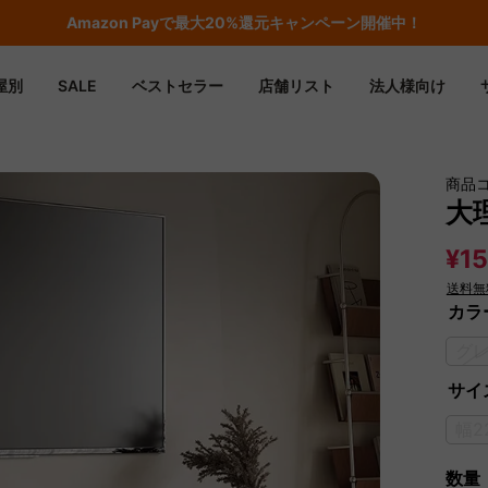
Amazon
Payで最大20%還元キャンペーン開催中！
屋別
SALE
ベストセラー
店舗リスト
法人様向け
商品
大
¥15
送料無
カラ
グ
サイズ
幅2
数量