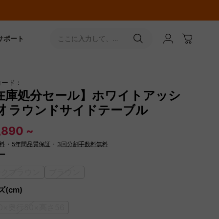
サポート
ここに入力して、
［↵］ボタンをタップ
コード：
在庫処分セール】ホワイトアッシ
材 ラウンドサイドテーブル
,890 ~
料
・
5年間品質保証
・
3回分割手数料無料
ー
ークブラウン
ブラウン
(cm)
0×奥行50×高さ56