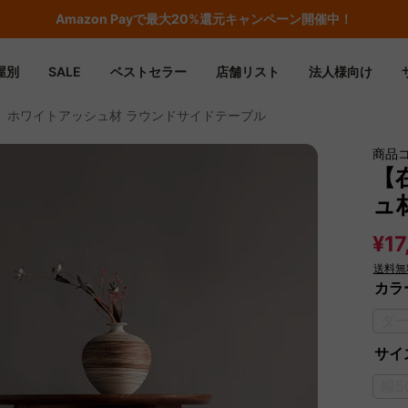
Amazon
Payで最大20%還元キャンペーン開催中！
屋別
SALE
ベストセラー
店舗リスト
法人様向け
】ホワイトアッシュ材 ラウンドサイドテーブル
商品
【
ュ
¥17
送料無
カラ
ダ
サイズ
幅5