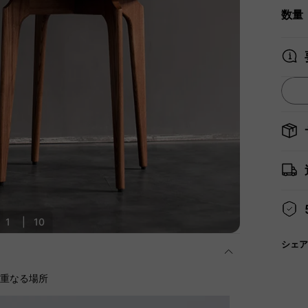
数量
1
|
10
シェア
に重なる場所